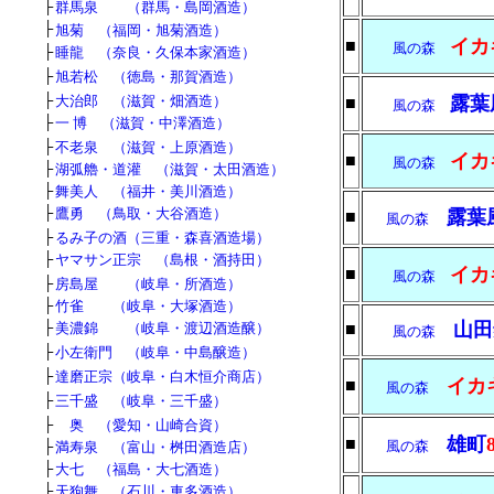
■
■
├
群馬泉 （群馬・島岡酒造）
├
旭菊 （福岡・旭菊酒造）
イカ
■
風の森
■
■
├
睡龍 （奈良・久保本家酒造）
■
■
├
旭若松 （徳島・那賀酒造）
■
■
├
大治郎 （滋賀・畑酒造）
露葉
■
風の森
■
■
├
一 博 （滋賀・中澤酒造）
■
■
├
不老泉 （滋賀・上原酒造）
イカ
■
風の森
■
■
├
湖弧艪・道灌 （滋賀・太田酒造）
■
■
├
舞美人 （福井・美川酒造）
■
■
├
鷹勇 （鳥取・大谷酒造）
露葉
■
風の森
■
■
├
るみ子の酒（三重・森喜酒造場）
■
■
├
ヤマサン正宗 （島根・酒持田）
イカ
■
風の森
■
■
├
房島屋 （岐阜・所酒造）
■
■
├
竹雀 （岐阜・大塚酒造）
■
■
├
山田
美濃錦 （岐阜・渡辺酒造醸）
■
風の森
■
■
├
小左衛門 （岐阜・中島醸造）
■
■
├
達磨正宗（岐阜・白木恒介商店）
イカ
■
風の森
■
■
├
三千盛 （岐阜・三千盛）
■
■
├
奥 （愛知・山崎合資）
雄町
■
■
■
├
風の森
満寿泉 （富山・桝田酒造店）
├
大七 （福島・大七酒造）
├
天狗舞 （石川・車多酒造）