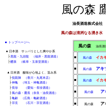
風の森 
油長酒造株式会
風の森は清冽なる湧き水
■
■
トップページへ
■
風の森
油長
■
▲
日本酒 サッパリとした爽やか系
■
■
├
黒龍・九頭龍 （福井・黒龍酒造）
■
イカ
風の森
■
■
├
醴泉 （岐阜・玉泉堂酒造）
アキ
■
風の森
■
▲
日本酒 酸味が心地よく、旨み系
■
■
├
悦凱陣 （香川・丸尾本店）
■
イカ
風の森
■
■
├
神亀 （埼玉・神亀酒造）
■
■
├
長珍 （愛知・長珍酒造）
ア
■
風の森
■
■
├
風の森・鷹長（奈良・油長酒造）
■
■
├
亀齢 （広島・亀齢酒造）
■
■
├
宗玄 （石川・宗玄酒造）
ア
■
風の森