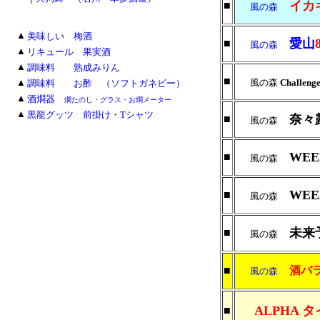
イカ
■
風の森
■
▲
美味しい 梅酒
愛山
■
風の森
■
▲
リキュール 果実酒
■
▲
調味料 熟成みりん
■
■
▲
風の森
Challenge
調味料 お酢 （ソフトガネビー）
■
▲
酒燗器
燗たのし・グラス・お燗メーター
■
▲
黒龍グッツ 前掛け・Tシャツ
奈々
■
風の森
WEE
■
風の森
WEE
■
風の森
未来
■
風の森
■
酒バ
風の森
ALPHA タ
■