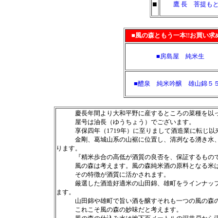
■
鷹 長 菩提も
■風の森ともう一本!!お買い
■房島屋 純米生
■醴泉 純米吟醸 雄山錦５
慶長年間より大和平野に産するところの菜種を以って
屋号は油長（ゆうちょう）でございます。
享保四年（1719年）に至りまして酒造業に転じ以
金剛、葛城山系の山裾に位置し、清冽なる湧き水、透
ります。
『精米歩合の高低が酒質の良否を、保証するもの
風の森は考えます。風の森純米酒の原料となる米は、
その特徴が酒質に活かされます。
厳選した酒造好適米の山田錦、雄町をラインナップに
ます。
山田錦や雄町で旨い酒を醸すそれも一つの風の森の技
これこそ風の森の妙味だと考えます。