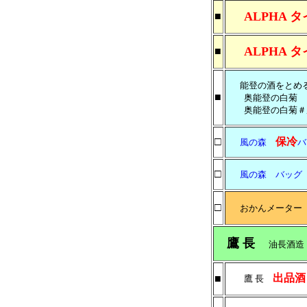
ALPHA タ
■
ALPHA タ
■
能登の酒をとめ
■
奥能登の白菊
奥能登の白菊＃風
□
保冷
風の森
バ
□
風の森 バッグ 1
□
おかんメーター
鷹 長
油長酒
出品酒
■
鷹 長