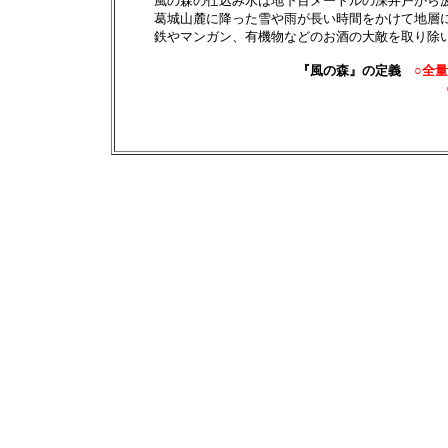
風の森の仕込み水は地下百メートルの深井戸から汲み
葛城山麓に降った雪や雨が長い時間をかけて地層にし
鉄やマンガン、有機物などのお酒の大敵を取り除い
『風の森』の定義
○全量
○全量一切火入れをせ
○全量純米酒で、アルコ
○全量お酒に割り水を