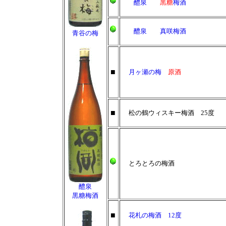
醴泉
黒糖
梅酒
醴泉 真咲梅酒
青谷の梅
■
月ヶ瀬の梅
原酒
■
松の鶴ウィスキー梅酒 25度
とろとろの梅酒
醴泉
黒糖梅酒
■
花札の梅酒 12度