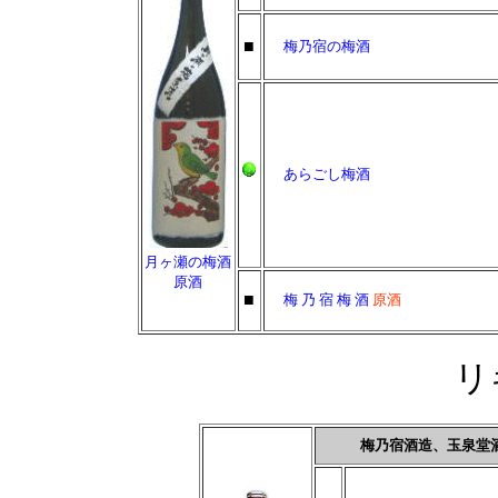
■
梅乃宿の梅酒
あらごし梅酒
月ヶ瀬の梅酒
原酒
■
梅 乃 宿 梅 酒
原酒
リ
梅乃宿酒造、玉泉堂