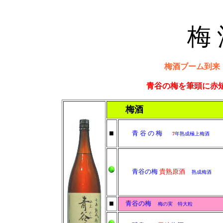
梅 
梅酒ブーム到来
青谷の梅を筆頭に赤
梅酒
■
青 谷 の 梅
7
年熟成極上梅酒
青谷の梅
貴熟原酒
熟成梅酒
■
青谷の梅
梅の実 特大粒