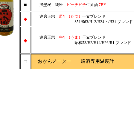
■
淡墨桜 純米
ピッチピチ
生原酒
7BY
達磨正宗
辰年（たつ）
干支ブレンド
◆
S51/S63/H12/H24・/H31 ブレンド
達磨正宗
午年（うま）
干支ブレンド
◆
昭和53/H2/H14/H26/R1 ブレンド
おかんメーター 燗酒専用温度計
□