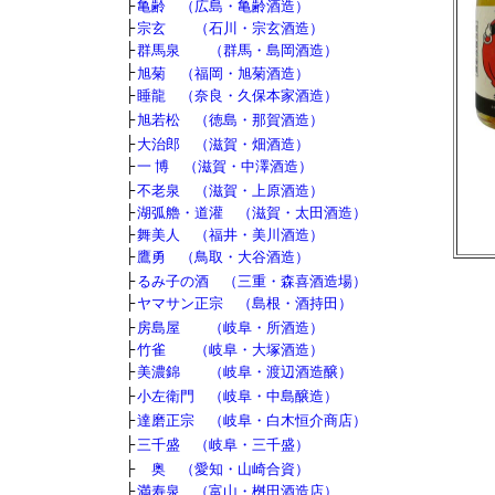
■
■
├
亀齢 （広島・亀齢酒造）
■
■
├
宗玄 （石川・宗玄酒造）
■
■
├
群馬泉 （群馬・島岡酒造）
├
旭菊 （福岡・旭菊酒造）
■
■
├
睡龍 （奈良・久保本家酒造）
■
■
├
旭若松 （徳島・那賀酒造）
■
■
├
大治郎 （滋賀・畑酒造）
■
■
├
一 博 （滋賀・中澤酒造）
■
■
├
不老泉 （滋賀・上原酒造）
■
■
├
湖弧艪・道灌 （滋賀・太田酒造）
■
■
├
舞美人 （福井・美川酒造）
■
■
├
鷹勇 （鳥取・大谷酒造）
■
■
├
るみ子の酒 （三重・森喜酒造場）
■
■
├
ヤマサン正宗 （島根・酒持田）
■
■
├
房島屋 （岐阜・所酒造）
■
■
├
竹雀 （岐阜・大塚酒造）
■
■
├
美濃錦 （岐阜・渡辺酒造醸）
■
■
├
小左衛門 （岐阜・中島醸造）
■
■
├
達磨正宗 （岐阜・白木恒介商店）
■
■
├
三千盛 （岐阜・三千盛）
■
■
├
奥 （愛知・山崎合資）
■
■
├
満寿泉 （富山・桝田酒造店）