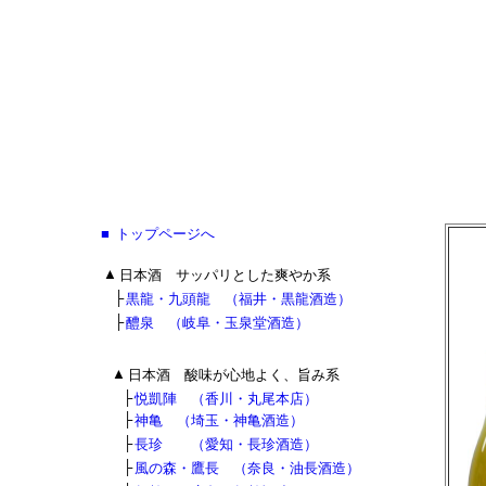
達磨正宗 熟成酒
■
■
トップページへ
■
■
▲
日本酒 サッパリとした爽やか系
■
■
├
黒龍・九頭龍 （福井・黒龍酒造）
■
■
├
醴泉 （岐阜・玉泉堂酒造）
■
▲
日本酒 酸味が心地よく、旨み系
■
■
├
悦凱陣 （香川・丸尾本店）
■
■
├
神亀 （埼玉・神亀酒造）
■
■
├
長珍 （愛知・長珍酒造）
■
■
├
風の森・鷹長 （奈良・油長酒造）