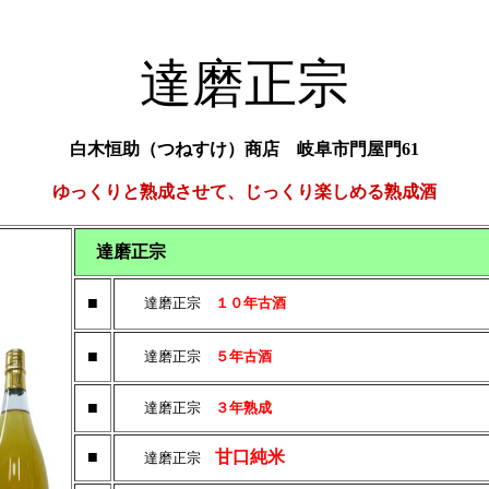
達磨正宗
白木恒助（つねすけ）商店
岐阜市門屋門61
ゆっくりと熟成させて、じっくり楽しめる熟成酒
達磨正宗
■
達磨正宗
１０年古酒
■
達磨正宗
５年古酒
■
達磨正宗
３年熟成
■
甘口純米
達磨正宗