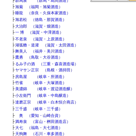
■
■
├
群馬泉 （群馬・島岡酒造）
├
旭菊 （福岡・旭菊酒造）
■
■
├
睡龍 （奈良・久保本家酒造）
■
■
├
旭若松 （徳島・那賀酒造）
■
■
├
大治郎 （滋賀・畑酒造）
■
■
├
一 博 （滋賀・中澤酒造）
■
■
├
不老泉 （滋賀・上原酒造）
■
■
├
湖弧艪・道灌 （滋賀・太田酒造）
■
■
├
舞美人 （福井・美川酒造）
■
■
├
鷹勇 （鳥取・大谷酒造）
■
■
├
るみ子の酒 （三重・森喜酒造場）
■
■
├
ヤマサン正宗 （島根・酒持田）
■
■
├
房島屋 （岐阜・所酒造）
■
■
├
竹雀 （岐阜・大塚酒造）
■
■
├
美濃錦 （岐阜・渡辺酒造醸）
■
■
├
小左衛門 （岐阜・中島醸造）
■
■
├
達磨正宗 （岐阜・白木恒介商店）
■
■
├
三千盛 （岐阜・三千盛）
■
■
├
奥 （愛知・山崎合資）
■
■
├
満寿泉 （富山・桝田酒造店）
├
大七 （福島・大七酒造）
├
天狗舞 （石川・車多酒造）