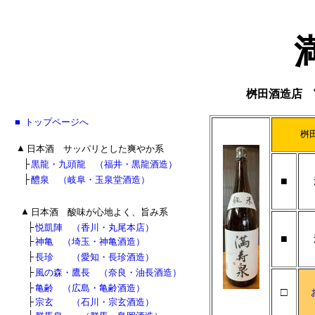
桝田酒造店 
■
■
トップページへ
■
桝田
■
▲
日本酒 サッパリとした爽やか系
■
■
├
黒龍・九頭龍 （福井・黒龍酒造）
■
■
├
醴泉 （岐阜・玉泉堂酒造）
■
■
▲
日本酒 酸味が心地よく、旨み系
■
■
├
悦凱陣 （香川・丸尾本店）
■
■
■
├
神亀 （埼玉・神亀酒造）
■
■
├
長珍 （愛知・長珍酒造）
■
■
├
風の森・鷹長 （奈良・油長酒造）
■
■
├
亀齢 （広島・亀齢酒造）
□
■
■
├
宗玄 （石川・宗玄酒造）