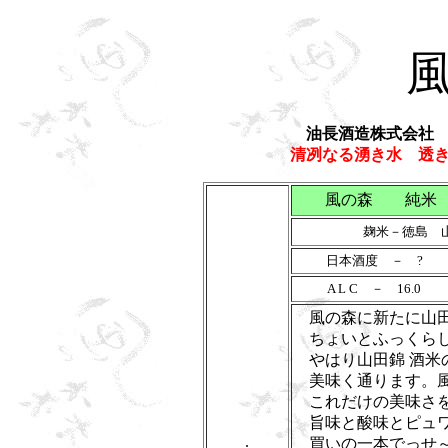
風
油長酒造株式会社
清冽なる湧き水 透
風の森 純
麹米－徳島 
日本酒度 － ?
A L C － 16.0
風の森に新たに山田
ちょいとふっくらし
やはり山田錦 酒米
美味く通ります。風
これだけの美味さを
旨味と酸味とピュワ
.
買いの一本でっせ