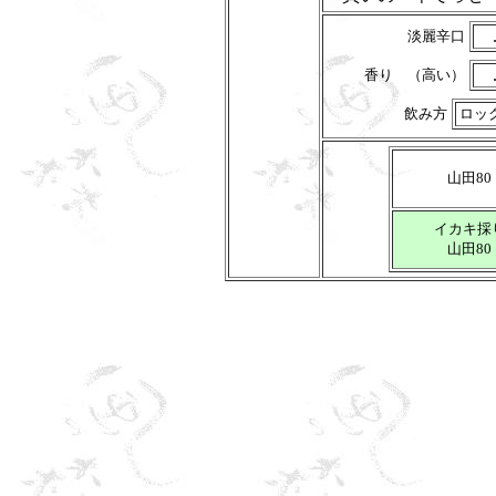
淡麗辛口
香り （高い）
飲み方
ロッ
山田80
イカキ採
山田80