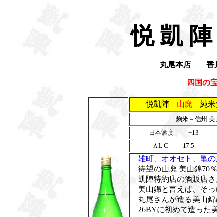
悦 凱 陣
丸尾本店
香
四国の
悦凱陣
山廃
純米酒
麹米－信州 
日本酒度 - +13
A L C - 17.5
雄町
、
オオセト
、
亀の
待望の山廃 美山錦70
凱陣特約店の酒販店さ
美山錦と言えば、そっ
丸尾さんが造る美山錦
26BYに初めて造った