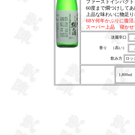
ファーストインパクト
60度まで燗つけしてあ
上品な味わいに物足り
6BY何年かぶりに復活
スーパー上品 寝かせ
淡麗辛口
香り （高い）
飲み方
ロッ
1,800ml