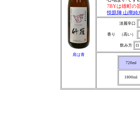
7BYは雄町の
悦凱陣 山廃純
淡麗辛口
香り （高い）
飲み方
ロ
肩は青
720ml
1800ml