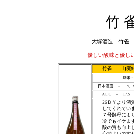
竹 
大塚酒造 竹雀 
優しい酸味と優し
竹雀 山廃純米
麹米
日本酒度 － +5,+
A L C － 17.5
26ＢＹより酒質
してくれていま
７号酵母により、
冷でもイケます
酸の質も向上し
心地よいですね♪