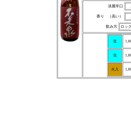
淡麗辛口
香り （高い）
飲み方
ロッ
生
1,8
生
1,8
火入
1,8