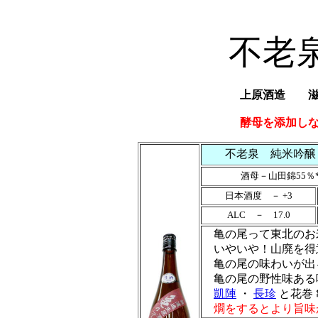
不老
上原酒造 滋賀
酵母を添加し
不老泉 純米吟醸
酒母－山田錦55％
日本酒度 － +3
ALC － 17.0
亀の尾って東北のお
いやいや！山廃を得
亀の尾の味わいが出
亀の尾の野性味ある
凱陣
・
長珍
と花巻
燗をするとより旨味