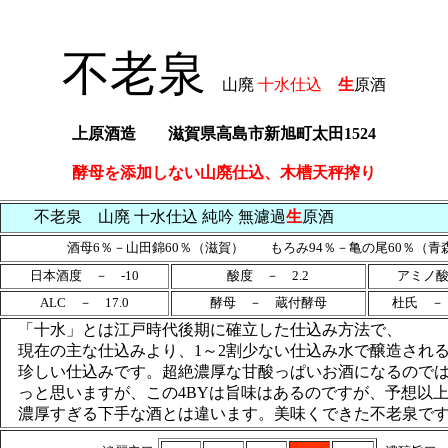
不老泉
山廃
十水仕込
生
原酒
上原酒造 滋賀県高島市新旭町太田1524
酵母を添加しない山廃仕込、木槽天秤搾り
不老泉 山廃 十水仕込 純吟 無濾過
生
原酒
酒母6％－山田錦60％（滋賀） もろみ94％－亀の尾60％（青
日本酒度 － -10
酸度 － 2.2
アミノ酸
ALC － 17.0
酵母 － 蔵付酵母
杜氏 －
「十水」とは江戸時代後期に確立した仕込み方法で、
現在の主な仕込みより、1～2割少ない仕込み水で醸造され
珍しい仕込みです。超絶濃厚な甘酸っぱいお酒になるので
っと思いますが、この4BYは旨味はあるのですが、予想以
濃厚すぎる下手な酒とは違います。美味くできた不老泉で