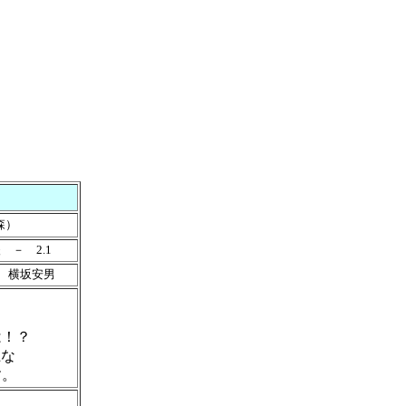
森）
 － 2.1
 横坂安男
る
は！？
上な
す。