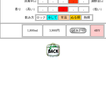
.
.
.
.
.
淡麗辛口
濃醇旨口
.
.
.
.
.
香り （高い）
（低い）
飲み方
ロック
冷して
常温
ぬる燗
熱燗
1,800ml
3,900円
4BY