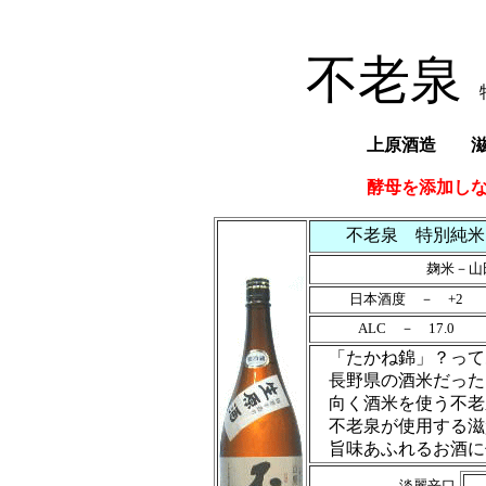
不老泉
特
上原酒造 滋賀
酵母を添加し
不老泉 特別純米
麹米－山
日本酒度 － +2
ALC － 17.0
「たかね錦」？って
長野県の酒米だった
向く酒米を使う不老
不老泉が使用する滋
旨味あふれるお酒に
淡麗辛口